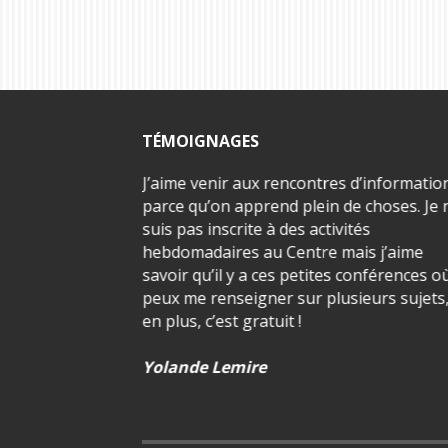
TÉMOIGNAGES
âte de rentrer à la
J’aime venir aux rencontres d’informatio
ille et lui raconter
parce qu’on apprend plein de choses. Je 
e.
suis pas inscrite à des activités
hebdomadaires au Centre mais j’aime
savoir qu’il y a ces petites conférences où
peux me renseigner sur plusieurs sujets
en plus, c’est gratuit !
Yolande Lemire