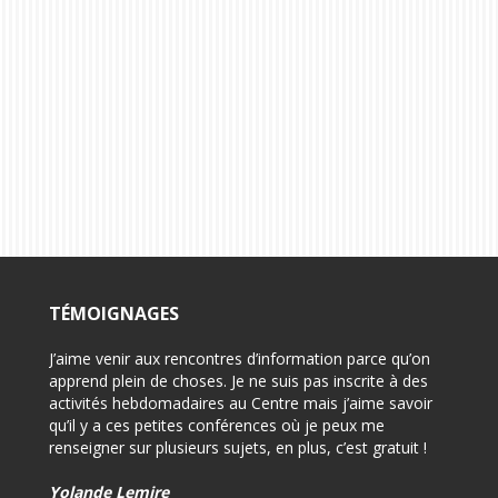
TÉMOIGNAGES
on pour
J’aime venir aux rencontres d’information parce qu’on
-Félici
i
apprend plein de choses. Je ne suis pas inscrite à des
-Très 
activités hebdomadaires au Centre mais j’aime savoir
d’info
qu’il y a ces petites conférences où je peux me
renseigner sur plusieurs sujets, en plus, c’est gratuit !
-Très 
rensei
Yolande Lemire