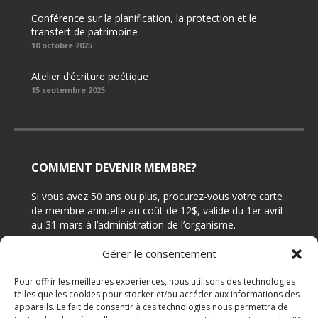
Conférence sur la planification, la protection et le
transfert de patrimoine
10 octobre 2025
Atelier d’écriture poétique
15 septembre 2025
COMMENT DEVENIR MEMBRE?
Si vous avez 50 ans ou plus, procurez-vous votre carte
de membre annuelle au coût de 12$, valide du 1er avril
au 31 mars à l’administration de l’organisme.
Gérer le consentement
CONTACTEZ-NOUS
Pour offrir les meilleures expériences, nous utilisons des technologies
telles que les cookies pour stocker et/ou accéder aux informations des
Adresse: 7644 rue Édouard, Bureau 210 (angle 4e
appareils. Le fait de consentir à ces technologies nous permettra de