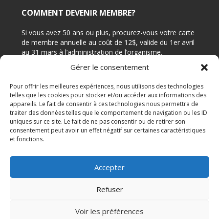
COMMENT DEVENIR MEMBRE?
Si vous avez 50 ans ou plus, procurez-vous votre carte
de membre annuelle au coût de 12$, valide du 1er avril
au 31 mars à l’administration de l’organisme.
Gérer le consentement
CONTACTEZ-NOUS
Pour offrir les meilleures expériences, nous utilisons des technologies
telles que les cookies pour stocker et/ou accéder aux informations des
appareils. Le fait de consentir à ces technologies nous permettra de
Adresse: 7644 rue Édouard, Bureau 210 (angle 4e
traiter des données telles que le comportement de navigation ou les ID
avenue), LaSalle Québec H8P 1T3
uniques sur ce site. Le fait de ne pas consentir ou de retirer son
Téléphone: 514-364-1541
consentement peut avoir un effet négatif sur certaines caractéristiques
et fonctions.
Courriel:
reception@cvmlasalle.org
Accepter
Centre du vieux moulin © 2013. Tous droits réservés
Refuser
Voir les préférences
Site internet par
Multi-Graf Inc.