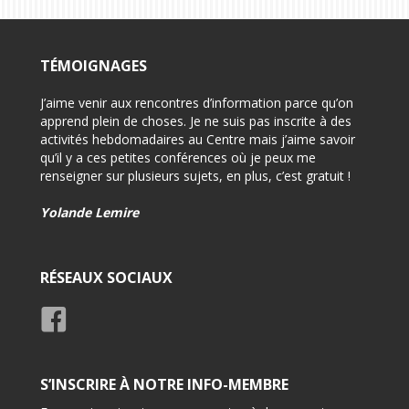
TÉMOIGNAGES
on pour
J’aime venir aux rencontres d’information parce qu’on
-Félici
i
apprend plein de choses. Je ne suis pas inscrite à des
-Très 
activités hebdomadaires au Centre mais j’aime savoir
d’info
qu’il y a ces petites conférences où je peux me
renseigner sur plusieurs sujets, en plus, c’est gratuit !
-Très 
rensei
Yolande Lemire
Usage
RÉSEAUX SOCIAUX
S’INSCRIRE À NOTRE INFO-MEMBRE