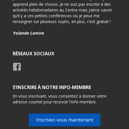
i
apprend plein de choses. Je ne suis pas inscrite à des
-Très 
activités hebdomadaires au Centre mais j’aime savoir
d’info
qu’il y a ces petites conférences où je peux me
renseigner sur plusieurs sujets, en plus, c’est gratuit !
-Très 
rensei
Yolande Lemire
Usage
RÉSEAUX SOCIAUX
S’INSCRIRE À NOTRE INFO-MEMBRE
En vous inscrivant, vous consentez à donner votre
adresse courriel pour recevoir l'info-membre.
Inscrivez-vous maintenant