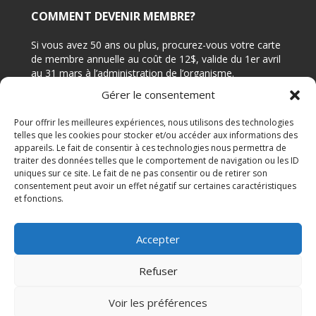
COMMENT DEVENIR MEMBRE?
Si vous avez 50 ans ou plus, procurez-vous votre carte
de membre annuelle au coût de 12$, valide du 1er avril
au 31 mars à l’administration de l’organisme.
Gérer le consentement
CONTACTEZ-NOUS
Pour offrir les meilleures expériences, nous utilisons des technologies
telles que les cookies pour stocker et/ou accéder aux informations des
appareils. Le fait de consentir à ces technologies nous permettra de
Adresse: 7644 rue Édouard, Bureau 210 (angle 4e
traiter des données telles que le comportement de navigation ou les ID
avenue), LaSalle Québec H8P 1T3
uniques sur ce site. Le fait de ne pas consentir ou de retirer son
Téléphone: 514-364-1541
consentement peut avoir un effet négatif sur certaines caractéristiques
et fonctions.
Courriel:
reception@cvmlasalle.org
Accepter
Centre du vieux moulin © 2013. Tous droits réservés
Refuser
Voir les préférences
Site internet par
Multi-Graf Inc.