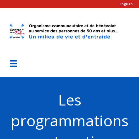
English
Les
programmations