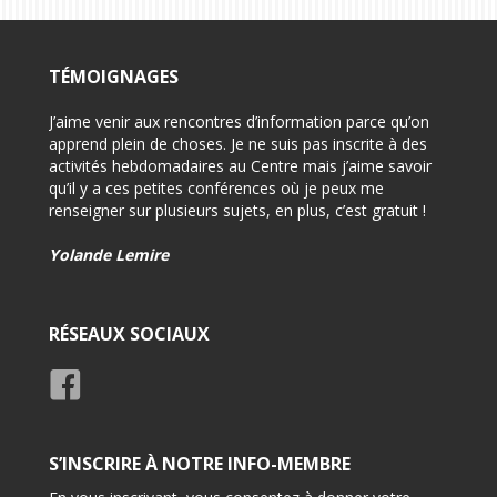
TÉMOIGNAGES
on pour
J’aime venir aux rencontres d’information parce qu’on
-Félici
i
apprend plein de choses. Je ne suis pas inscrite à des
-Très 
activités hebdomadaires au Centre mais j’aime savoir
d’info
qu’il y a ces petites conférences où je peux me
renseigner sur plusieurs sujets, en plus, c’est gratuit !
-Très 
rensei
Yolande Lemire
Usage
RÉSEAUX SOCIAUX
S’INSCRIRE À NOTRE INFO-MEMBRE