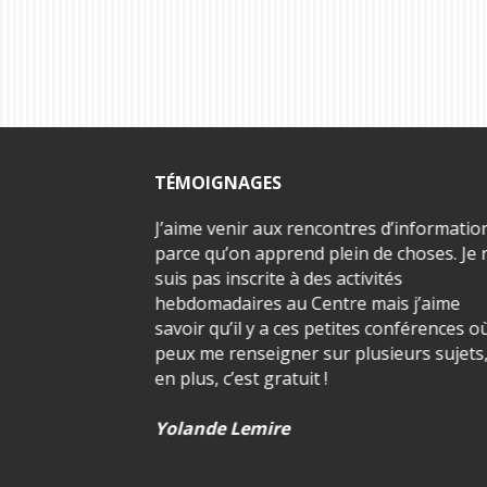
TÉMOIGNAGES
âte de rentrer à la
J’aime venir aux rencontres d’informatio
ille et lui raconter
parce qu’on apprend plein de choses. Je 
e.
suis pas inscrite à des activités
hebdomadaires au Centre mais j’aime
savoir qu’il y a ces petites conférences où
peux me renseigner sur plusieurs sujets
en plus, c’est gratuit !
Yolande Lemire