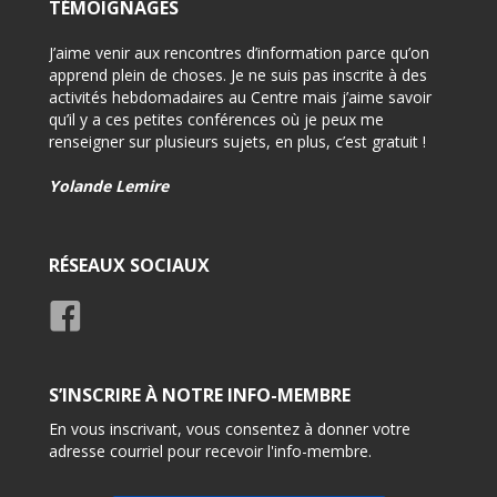
TÉMOIGNAGES
on pour
J’aime venir aux rencontres d’information parce qu’on
-Félici
i
apprend plein de choses. Je ne suis pas inscrite à des
-Très 
activités hebdomadaires au Centre mais j’aime savoir
d’info
qu’il y a ces petites conférences où je peux me
renseigner sur plusieurs sujets, en plus, c’est gratuit !
-Très 
rensei
Yolande Lemire
Usage
RÉSEAUX SOCIAUX
S’INSCRIRE À NOTRE INFO-MEMBRE
En vous inscrivant, vous consentez à donner votre
adresse courriel pour recevoir l'info-membre.