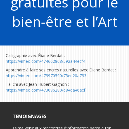
gratuites pour le
bien-être et l’Art
Calligraphie avec Éliane Berdat :
https://vimeo.com/474662868/592a44ecf4
Apprendre à faire ses encres naturelles avec Éliane Berdat :
https://vimeo.com/473970590/75ee20a733
Tai chi avec Jean-Hubert Gagnon :
https://vimeo.com/473096280/d84da46acf
TÉMOIGNAGES
on pour
J’aime venir aux rencontres d’information parce qu’on
-Félici