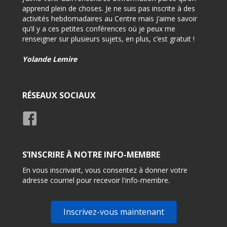
i
apprend plein de choses. Je ne suis pas inscrite à des
-Très 
activités hebdomadaires au Centre mais j’aime savoir
d’info
qu’il y a ces petites conférences où je peux me
renseigner sur plusieurs sujets, en plus, c’est gratuit !
-Très 
rensei
Yolande Lemire
Usage
RÉSEAUX SOCIAUX
S’INSCRIRE À NOTRE INFO-MEMBRE
En vous inscrivant, vous consentez à donner votre
adresse courriel pour recevoir l'info-membre.
Inscrivez-vous maintenant