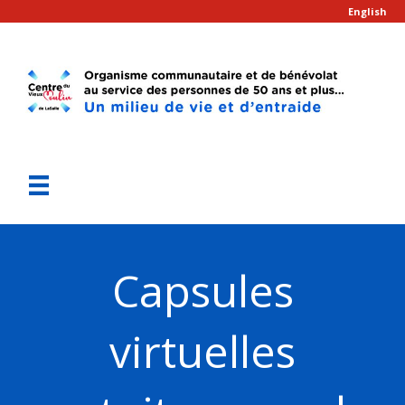
English
Capsules
virtuelles