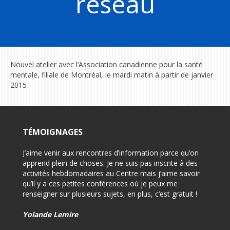
réseau
Nouvel atelier avec l’Association canadienne pour la santé
mentale, filiale de Montréal, le mardi matin à partir de janvier
2015
TÉMOIGNAGES
on pour
J’aime venir aux rencontres d’information parce qu’on
-Félici
i
apprend plein de choses. Je ne suis pas inscrite à des
-Très 
activités hebdomadaires au Centre mais j’aime savoir
d’info
qu’il y a ces petites conférences où je peux me
renseigner sur plusieurs sujets, en plus, c’est gratuit !
-Très 
rensei
Yolande Lemire
Usage