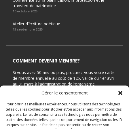
Conférence sur la planification, la protection et le
transfert de patrimoine
10 octobre 2025
Atelier d’écriture poétique
15 septembre 2025
COMMENT DEVENIR MEMBRE?
Si vous avez 50 ans ou plus, procurez-vous votre carte
de membre annuelle au coût de 12$, valide du 1er avril
au 31 mars à l’administration de l’organisme.
Gérer le consentement
CONTACTEZ-NOUS
Pour offrir les meilleures expériences, nous utilisons des technologies
telles que les cookies pour stocker et/ou accéder aux informations des
appareils. Le fait de consentir à ces technologies nous permettra de
Adresse: 7644 rue Édouard, Bureau 210 (angle 4e
traiter des données telles que le comportement de navigation ou les ID
avenue), LaSalle Québec H8P 1T3
uniques sur ce site. Le fait de ne pas consentir ou de retirer son