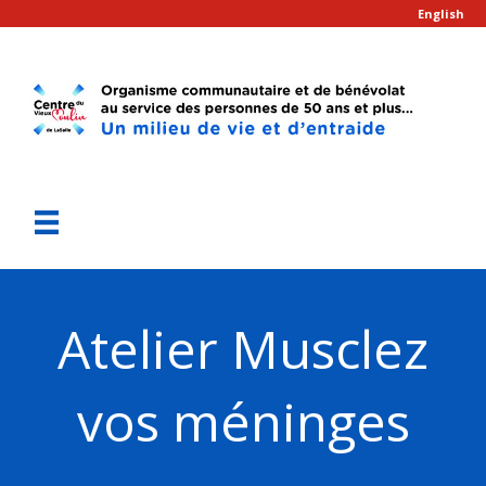
English
Atelier Musclez
vos méninges