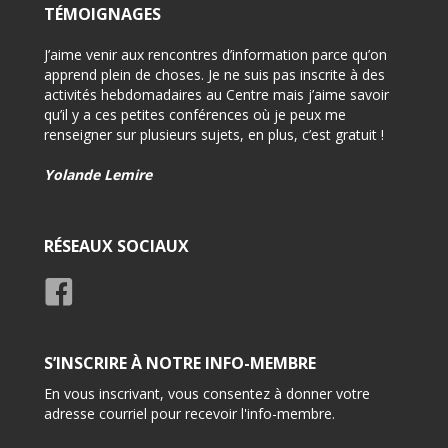
TÉMOIGNAGES
on pour
J’aime venir aux rencontres d’information parce qu’on
-Félici
i
apprend plein de choses. Je ne suis pas inscrite à des
-Très 
activités hebdomadaires au Centre mais j’aime savoir
d’info
qu’il y a ces petites conférences où je peux me
renseigner sur plusieurs sujets, en plus, c’est gratuit !
-Très 
rensei
Yolande Lemire
Usage
RÉSEAUX SOCIAUX
S’INSCRIRE À NOTRE INFO-MEMBRE
En vous inscrivant, vous consentez à donner votre
adresse courriel pour recevoir l'info-membre.