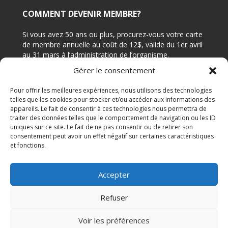
COMMENT DEVENIR MEMBRE?
Si vous avez 50 ans ou plus, procurez-vous votre carte
de membre annuelle au coût de 12$, valide du 1er avril
au 31 mars à l’administration de l’organisme.
Gérer le consentement
CONTACTEZ-NOUS
Pour offrir les meilleures expériences, nous utilisons des technologies
telles que les cookies pour stocker et/ou accéder aux informations des
appareils. Le fait de consentir à ces technologies nous permettra de
Adresse: 7644 rue Édouard, Bureau 210 (angle 4e
traiter des données telles que le comportement de navigation ou les ID
avenue), LaSalle Québec H8P 1T3
uniques sur ce site. Le fait de ne pas consentir ou de retirer son
Téléphone: 514-364-1541
consentement peut avoir un effet négatif sur certaines caractéristiques
et fonctions.
Courriel:
reception@cvmlasalle.org
Accepter
Centre du vieux moulin © 2013. Tous droits réservés
Refuser
Voir les préférences
Site internet par
Multi-Graf Inc.