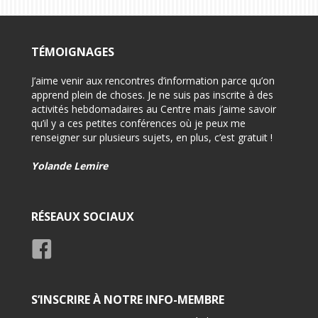
TÉMOIGNAGES
on pour
J’aime venir aux rencontres d’information parce qu’on
-Félici
i
apprend plein de choses. Je ne suis pas inscrite à des
-Très 
activités hebdomadaires au Centre mais j’aime savoir
d’info
qu’il y a ces petites conférences où je peux me
renseigner sur plusieurs sujets, en plus, c’est gratuit !
-Très 
rensei
Yolande Lemire
Usage
RÉSEAUX SOCIAUX
S’INSCRIRE À NOTRE INFO-MEMBRE