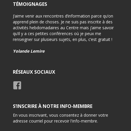
TÉMOIGNAGES
on pour
J’aime venir aux rencontres d’information parce qu’on
-Félici
i
apprend plein de choses. Je ne suis pas inscrite à des
-Très 
activités hebdomadaires au Centre mais j’aime savoir
d’info
qu’il y a ces petites conférences où je peux me
renseigner sur plusieurs sujets, en plus, c’est gratuit !
-Très 
rensei
Yolande Lemire
Usage
RÉSEAUX SOCIAUX
S’INSCRIRE À NOTRE INFO-MEMBRE
En vous inscrivant, vous consentez à donner votre
adresse courriel pour recevoir l'info-membre.