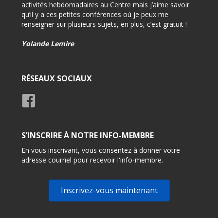
activités hebdomadaires au Centre mais j’aime savoir
d’info
qu’il y a ces petites conférences où je peux me
renseigner sur plusieurs sujets, en plus, c’est gratuit !
-Très 
rensei
Yolande Lemire
Usage
RÉSEAUX SOCIAUX
S’INSCRIRE À NOTRE INFO-MEMBRE
En vous inscrivant, vous consentez à donner votre
adresse courriel pour recevoir l'info-membre.
Inscrivez-vous maintenant