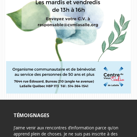
TÉMOIGNAGES
on pour
J’aime venir aux rencontres d’information parce qu’on
-Félici
i
apprend plein de choses. Je ne suis pas inscrite à des
-Très 